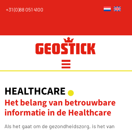
+31 (0)88 051 4100
HEALTHCARE
⬤
Het belang van betrouwbare
informatie in de Healthcare
Als het gaat om de gezondheidszorg, is het van