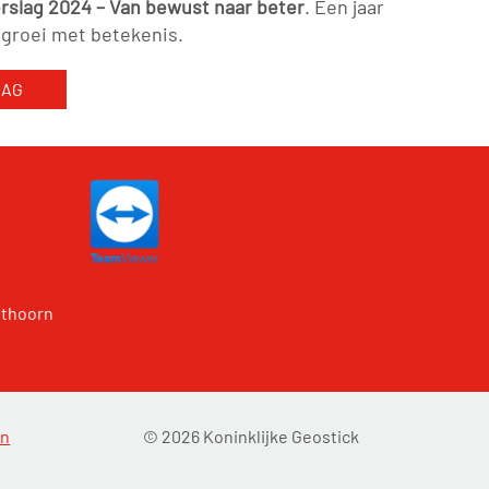
slag 2024 – Van bewust naar beter
. Een jaar
 groei met betekenis.
LAG
ithoorn
en
©
2026 Koninklijke Geostick