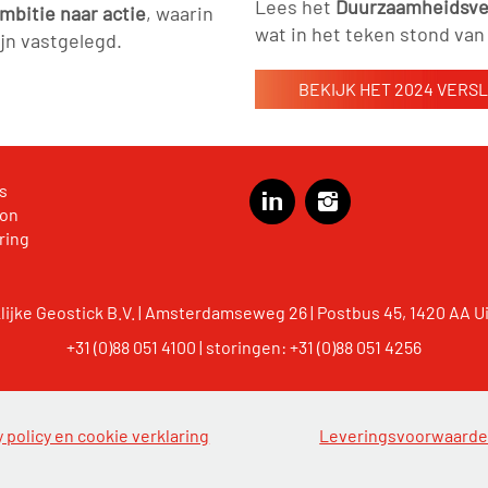
Lees het
Duurzaamheidsver
mbitie naar actie
, waarin
wat in het teken stond van
jn vastgelegd.
BEKIJK HET 2024 VERS
s
ion
ring
lijke Geostick B.V. | Amsterdamseweg 26 | Postbus 45, 1420 AA U
+31 (0)88 051 4100
|
storingen: +31 (0)88 051 4256
y policy en cookie verklaring
Leveringsvoorwaard