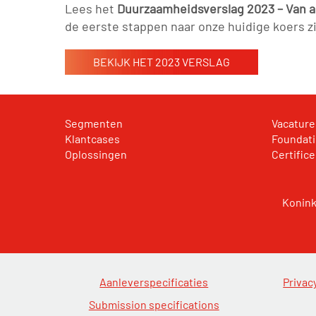
Lees het
Duurzaamheidsverslag 2023 – Van a
de eerste stappen naar onze huidige koers zi
BEKIJK HET 2023 VERSLAG
Segmenten
Vacature
Klantcases
Foundat
Oplossingen
Certifice
Konink
Aanleverspecificaties
Privac
Submission specifications