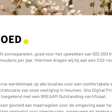
GOED
⬤
3.214 zonnepanelen, goed voor het opwekken van 932.000 k
oudens per jaar. Hiermee dragen wij bij aan een CO2-red
rne werkklimaat op alle locaties voor een comfortabele 
ctielocatie van onze vestiging in Heumen. Ons Digital P
 toegekend met een BREAAM Outstanding-certificaat.
 eisen gesteld aan maatregelen voor de omgeving waar he
asten geplaatst voor vleermuizen, spreeuwen en andere vog