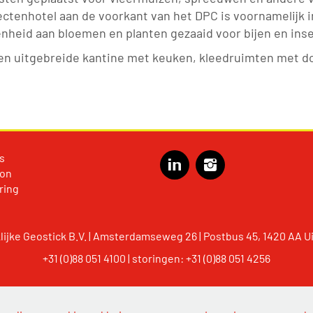
ectenhotel aan de voorkant van het DPC is voornamelijk 
heid aan bloemen en planten gezaaid voor bijen en ins
een uitgebreide kantine met keuken, kleedruimten met 
s
ion
ring
lijke Geostick B.V. | Amsterdamseweg 26 | Postbus 45, 1420 AA U
+31 (0)88 051 4100
|
storingen: +31 (0)88 051 4256